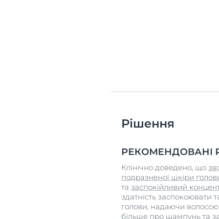
Рішення
РЕКОМЕНДОВАНІ 
Клінічно доведено, що
зв
подразненої шкіри голови
та
заспокійливий концент
здатність заспокоювати т
голови, надаючи волоссю 
більше про шампунь та за