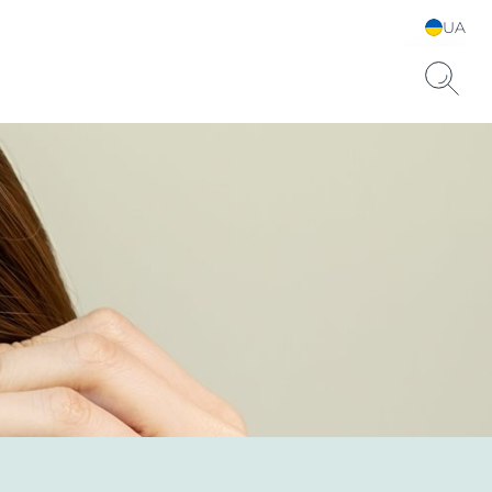
UA
Choose your Language &
Country