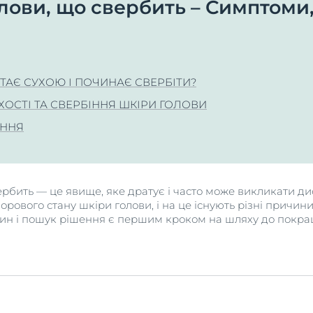
олови, що свербить – Симптоми
DermatoClean для м’якого
 шкіра
крийте для себе
Піклуємося про вашу 
очищення
ційні засоби проти
нашу планету
 шкіра
DermoCapillaire для
пігментації
кіра
волосся та шкіри голови
Дізнатися більше
Дізнайтеся більш
ТАЄ СУХОЮ І ПОЧИНАЄ СВЕРБІТИ?
на до
DermoPure для проблемної
я
шкіри
ОСТІ ТА СВЕРБІННЯ ШКІРИ ГОЛОВИ
олоссям та
DermoPure Clinical для
ЕННЯ
ви
проблемної шкіри
а
Hyaluron-Filler
нця
Hyaluron-Filler + Elasticity
ербить — це явище, яке дратує і часто може викликати д
Антивіковий догляд для
ового стану шкіри голови, і на це існують різні причини 
більш пружної шкіри
ин і пошук рішення є першим кроком на шляху до покращ
Ultra Sensitive & Anti-
Rötungen
Eucerin pH5 для чутливої
шкіри
Eucerin Sun для захисту від