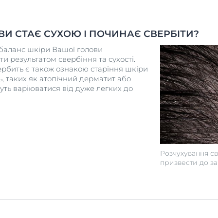
сонця
Hyaluron-Filler + Volume-Lift
Відновлює об'єм та
ВИ СТАЄ СУХОЮ І ПОЧИНАЄ СВЕРБІТИ?
еластичність контурів
баланс шкіри Вашої голови
обличчя
и результатом свербіння та сухості.
UreaRepair для дуже сухої
ербить є також ознакою старіння шкіри
шкіри
ь, таких як
атопічний дерматит
або
жуть варіюватися від дуже легких до
Розчухування с
призвести до за