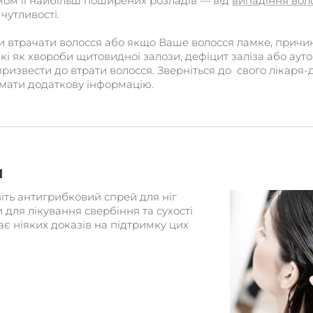
мом її найбільш поширених розладів — від
випадіння вол
 чутливості.
и втрачати волосся або якщо Ваше волосся ламке, причи
акі як хвороби щитовидної залози, дефіцит заліза або аут
призвести до втрати волосся. Зверніться до свого лікаря
имати додаткову інформацію.
и
авіть антигрибковий спрей для ніг
для лікування свербіння та сухості
є ніяких доказів на підтримку цих