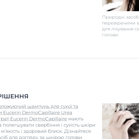
Природні засоби,
перевіреними 
для лікування с
голови.
РІШЕННЯ
оложуючий шампунь для сухої та
 Eucerin DermoCapillaire Urea
рат Eucerin DermoCapillaire
мають
а полегшувати свербіння і сухість шкіри
м'якість і здоровий блиск. Дізнайтеся
сіб для догляду за шкірою голови.