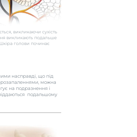
ається, викликаючи сухість
ння викликають подальше
 Шкіра голови починає
ними насправді, що під
мікрозапаленнями, можна
гує на подразнення і
и піддаються подальшому