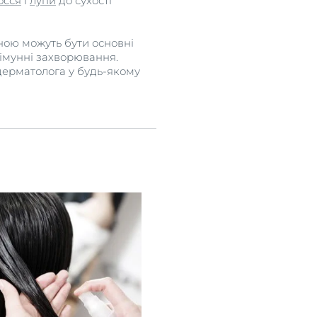
осся
і
лупи
до сухості
ною можуть бути основні
оімунні захворювання.
-дерматолога у будь-якому