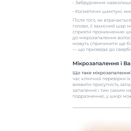
Забруднення навколиш
Косметичні шампуні, мил
Після того, як втрачаєть
голови, її захисний шар 
сприяти проникненню шкі
до мікрозапалення волося
можуть спричинити ще б
— що призведе до свербінн
Мікрозапалення і В
Що таке мікрозапалення
час клінічної перевірки 
виявити присутність запа
запалення і тим самим н
подразненню, у шкірі мож