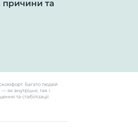
, причини та
шкіру й
е
искомфорт. Багато людей
— як внутрішні, так і
ення та стабілізації