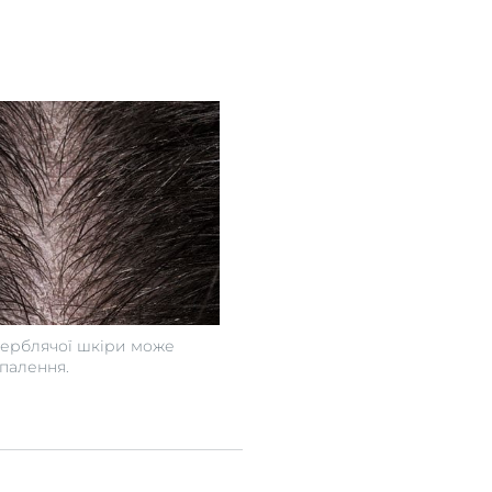
верблячої шкіри може
палення.