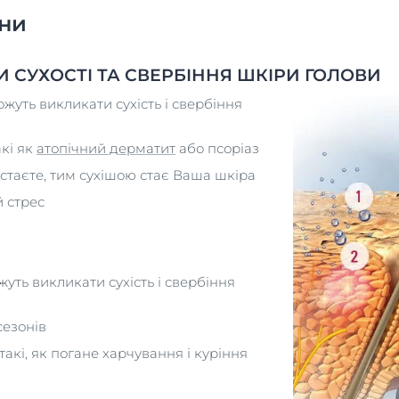
ни
 СУХОСТІ ТА СВЕРБІННЯ ШКІРИ ГОЛОВИ
можуть викликати сухість і свербіння
кі як
атопічний дерматит
або псоріаз
стаєте, тим сухішою стає Ваша шкіра
 стрес
ожуть викликати сухість і свербіння
сезонів
акі, як погане харчування і куріння