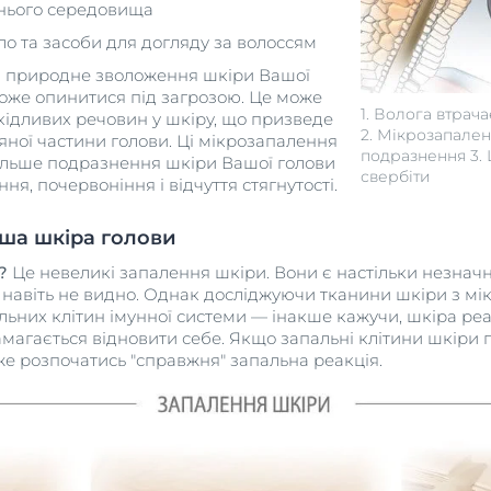
нього середовища
о та засоби для догляду за волоссям
ся природне зволоження шкіри Вашої
може опинитися під загрозою. Це може
1. Волога втрач
дливих речовин у шкіру, що призведе
2. Мікрозапале
ної частини голови. Ці мікрозапалення
подразнення 3.
ільше подразнення шкіри Вашої голови
свербіти
я, почервоніння і відчуття стягнутості.
аша шкіра голови
?
Це невеликі запалення шкіри. Вони є настільки незнач
їх навіть не видно. Однак досліджуючи тканини шкіри з 
льних клітин імунної системи — інакше кажучи, шкіра реа
амагається відновити себе. Якщо запальні клітини шкір
е розпочатись "справжня" запальна реакція.