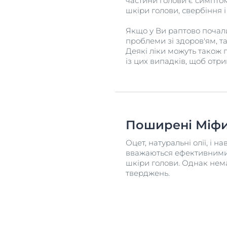
частини голови є симпто
шкіри голови, свербіння і
Якщо у Ви раптово почал
проблеми зі здоров'ям, т
Деякі ліки можуть також 
із цих випадків, щоб отр
Поширені Міф
Оцет, натуральні олії, і н
вважаються ефективними 
шкіри голови. Однак нема
тверджень.