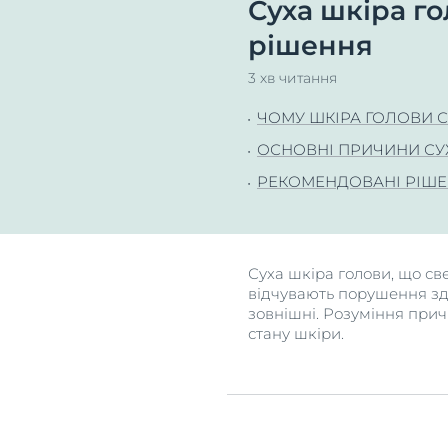
Суха шкіра г
Роздратована шкіра
Гіперчутлива
Від
рішення
іннова
Свербляча шкіра
Роздратована
3 хв читання
Догляд за губами
Свербляча ш
ЧОМУ ШКІРА ГОЛОВИ С
Проблеми з волоссям та
Шкіра, схиль
шкірою голови
почервонінн
ОСНОВНІ ПРИЧИНИ СУХ
Чутлива шкіра
Проблеми з в
РЕКОМЕНДОВАНІ РІШ
шкірою голо
Захист від сонця
Чутлива шкір
Пітливість
Захист від со
Суха шкіра голови, що св
відчувають порушення здор
Пітливість
зовнішні. Розуміння прич
стану шкіри.