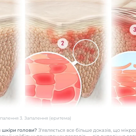
апалення 3. Запалення (еритема)
м шкіри голови?
З'являється все більше доказів, що мікр