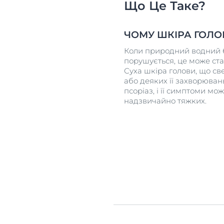
Що Це Таке?
ЧОМУ ШКІРА ГОЛО
Коли природний водний 
порушується, це може стат
Суха шкіра голови, що св
або деяких її захворюван
псоріаз, і її симптоми мо
надзвичайно тяжких.