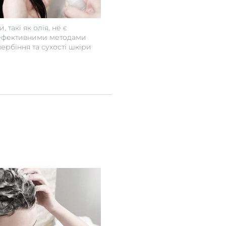
 такі як олія, не є
ефективними методами
вербіння та сухості шкіри