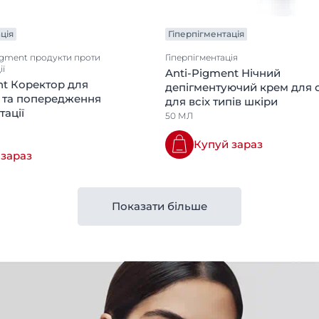
сонця
Hyaluron-Filler + Volume-Lift
ція
Гіперпігментація
Відновлює об'єм та
Pigment продукти проти
еластичність контурів
Гіперпігментація
ії
обличчя
Anti-Pigment Нічний
nt Коректор для
депігментуючий крем для 
UreaRepair для дуже сухої
 та попередження
для всіх типів шкіри
шкіри
тації
50 МЛ
Купуй зараз
 зараз
Показати більше