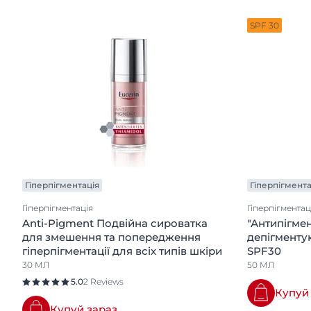
SPF 30
Гіперпігментація
Гіперпігмента
Гіперпігментація
Гіперпігментац
Anti-Pigment Подвійна сироватка
"Антипігме
для змешення та попередження
депігменту
гіперпігментації для всіх типів шкіри
SPF30
30 МЛ
50 МЛ
5.0
2 Reviews
Купуй
Купуй зараз