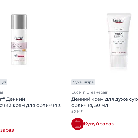
ція
Суха шкіра
ія
Eucerin UreaRepair
нт" Денний
Денний крем для дуже сух
ючий крем для обличчя з
обличчя, 50 мл
50 МЛ
Купуй зараз
 зараз