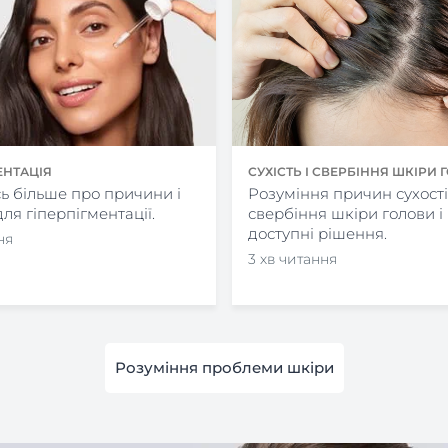
ЕНТАЦІЯ
СУХІСТЬ І СВЕРБІННЯ ШКІРИ
ь більше про причини і
Розуміння причин сухості
ля гіперпігментації.
свербіння шкіри голови і
доступні рішення.
ня
3 хв читання
Розуміння проблеми шкіри