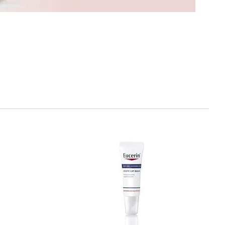
шкіру й
е