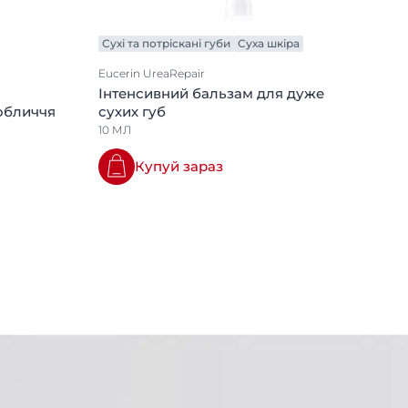
Сухі та потріскані губи
Суха шкіра
Eucerin UreaRepair
Інтенсивний бальзам для дуже
обличчя
сухих губ
10 МЛ
Купуй зараз