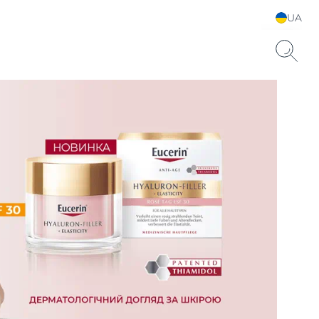
UA
Choose your Language &
Country