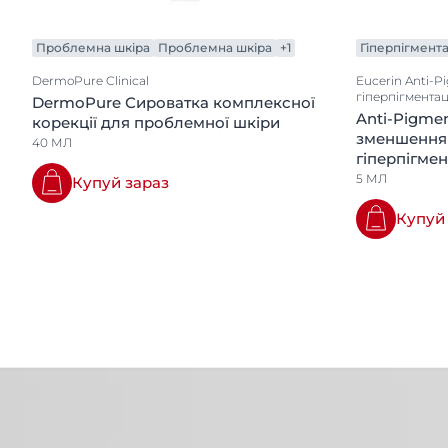
Проблемна шкіра
Проблемна шкіра
+1
Гіперпігмента
DermoPure Clinical
Eucerin Anti-
гіперпігментац
DermoPure Сироватка комплексної
Anti-Pigme
корекції для проблемної шкіри
зменшення
40 МЛ
гіперпігмен
5 МЛ
Купуй зараз
Купуй