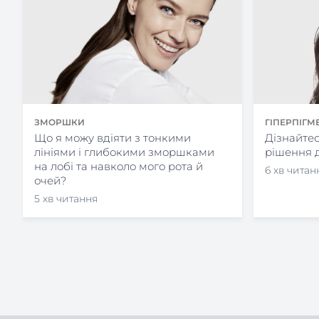
ГІПЕРПІГМ
ЗМОРШКИ
Дізнайтес
Що я можу вдіяти з тонкими
рішення д
лініями і глибокими зморшками
на лобі та навколо мого рота й
6 хв читан
очей?
5 хв читання