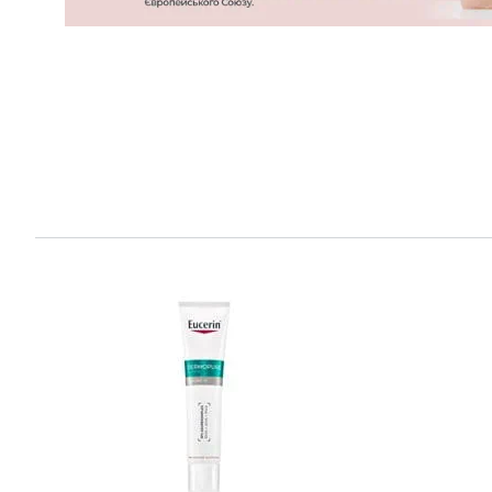
Роздратована шкіра
Гіперчутлива
Від
іннова
Свербляча шкіра
Роздратована
Догляд за губами
Свербляча ш
Проблеми з волоссям та
Шкіра, схиль
шкірою голови
почервонінн
Чутлива шкіра
Проблеми з в
шкірою голо
Захист від сонця
Чутлива шкір
Пітливість
Захист від со
Пітливість