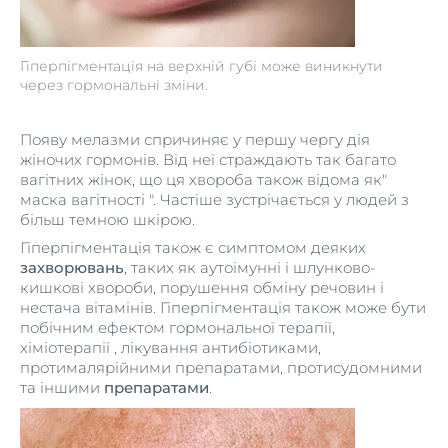
Гіперпігментація на верхній губі може виникнути
через гормональні зміни.
Появу мелазми спричиняє у першу чергу дія
жіночих гормонів. Від неї страждають так багато
вагітних жінок, що ця хвороба також відома як"
маска вагітності ". Частіше зустрічається у людей з
більш темною шкірою.
Гіперпігментація також є симптомом деяких
захворювань
, таких як аутоімунні і шлунково-
кишкові хвороби, порушення обміну речовин і
нестача вітамінів. Гіперпігментація також може бути
побічним ефектом гормональної терапії,
хіміотерапії , лікування антибіотиками,
протималярійними препаратами, протисудомними
та іншими
препаратами
.