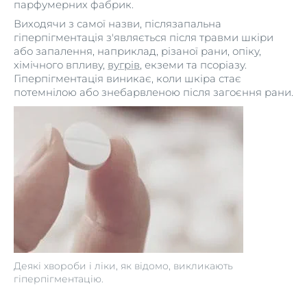
парфумерних фабрик.
Виходячи з самої назви, післязапальна
гіперпігментація з'являється після травми шкіри
або запалення, наприклад, різаної рани, опіку,
хімічного впливу,
вугрів
, екземи та псоріазу.
Гіперпігментація виникає, коли шкіра стає
потемнілою або знебарвленою після загоєння рани.
Деякі хвороби і ліки, як відомо, викликають
гіперпігментацію.