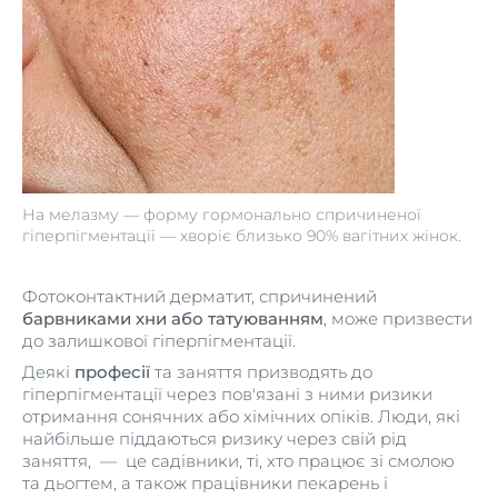
На мелазму — форму гормонально спричиненої
гіперпігментації — хворіє близько 90% вагітних жінок.
Фотоконтактний дерматит, спричинений
барвниками хни або татуюванням
, може призвести
до залишкової гіперпігментації.
Деякі
професії
та заняття призводять до
гіперпігментації через пов'язані з ними ризики
отримання сонячних або хімічних опіків. Люди, які
найбільше піддаються ризику через свій рід
заняття, — це садівники, ті, хто працює зі смолою
та дьогтем, а також працівники пекарень і