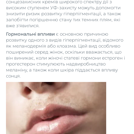
сонцезахисних кремів широкого спектру дії з
високим ступенем УФ-захисту можуть допомогти
знизити ризик розвитку гіперпігментації, а також
запобігти погіршенню стану тих темних плям, які
вже з'явилися.
Гормональні впливи
є основною причиною
розвитку одного з видів гіперпігментації, відомого
як меланодермія або хлоазма. Цей вид особливо
поширений серед жінок, оскільки вважається, що
він виникає, коли жіночі статеві гормони естроген і
прогестерон стимулюють надвиробництво
меланіну, а також коли шкіра піддається впливу
сонця.