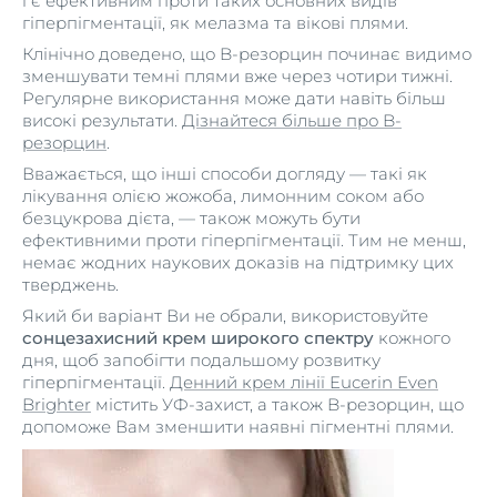
і є ефективним проти таких основних видів
гіперпігментації, як мелазма та вікові плями.
Клінічно доведено, що B-резорцин починає видимо
зменшувати темні плями вже через чотири тижні.
Регулярне використання може дати навіть більш
високі результати.
Дізнайтеся більше про B-
резорцин
.
Вважається, що інші способи догляду — такі як
лікування олією жожоба, лимонним соком або
безцукрова дієта, — також можуть бути
ефективними проти гіперпігментації. Тим не менш,
немає жодних наукових доказів на підтримку цих
тверджень.
Який би варіант Ви не обрали, використовуйте
сонцезахисний крем широкого спектру
кожного
дня, щоб запобігти подальшому розвитку
гіперпігментації.
Денний крем лінії Eucerin Even
Brighter
містить УФ-захист, а також B-резорцин, що
допоможе Вам зменшити наявні пігментні плями.