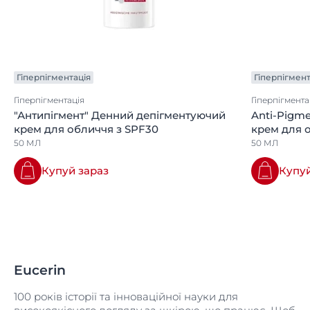
Гіперпігментація
Гіперпігмент
Гіперпігментація
Гіперпігмента
"Антипігмент" Денний депігментуючий
Anti-Pigm
крем для обличчя з SPF30
крем для о
50 МЛ
50 МЛ
Купуй зараз
Купуй
Eucerin
100 років історії та інноваційної науки для