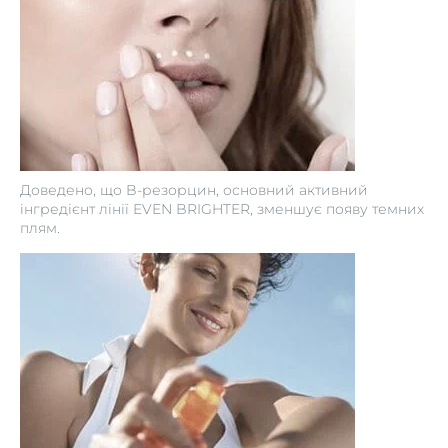
Доведено, що B-резорцин, основний активний
інгредієнт лінії EVEN BRIGHTER, зменшує появу темних
плям.