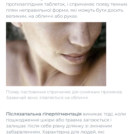
протизаплідних таблеток, і спричиняє появу темних
плям неправильної форми, які можуть бути досить
великим, на обличчі або руках.
Появу ластовиння спричиняє дія сонячних променів.
Зазвичай воно з'являється на обличчі.
Післязапальна гіперпігментація
виникає тоді, коли
пошкодження шкіри або травма загоюється і
залишає після себе рівну ділянку зі зміненим
забарвленням. Характерна для людей, які