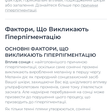
фактори, гормональні впливи, пошкодження шкіри
або запалення. Дізнайтеся більше про
причини
гіперпігментації
.
Фактори, Що Викликають
Гіперпігментацію
ОСНОВНІ ФАКТОРИ, ЩО
ВИКЛИКАЮТЬ ГІПЕРПІГМЕНТАЦІЮ
Вплив сонця
є найголовнішого причиною
гіперпігментації, оскільки саме сонячні промені
викликають вироблення меланіну в першу чергу.
Меланін діє як природний сонцезахисний засіб
Вашої шкіри, захищаючи Вас від шкідливого впливу
ультрафіолетових променів, саме тому з'являється
засмага. Але надмірне перебування на сонці може
призвести до порушення цього процесу, що
призводить до гіперпігментації.
Як тільки темні плями утворюються, сонячні