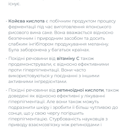
існує.
Койєва кислота
є побічним продуктом процесу
ферментації під час виготовлення японського
рисового вина саке. Вона вважається відносно
безпечним і природним засобом та досить
слабким інгібітором продукування меланіну.
Була заборонена у багатьох країнах.
Похідні речовини від
вітаміну C
також
продемонстрували, є відносно ефективними
проти гіперпігментації. Вони часто
використовуються у поєднанні з іншими
активними інгредієнтами.
Похідні речовини від
ретиноїдної кислоти
, також
доведені як відносно ефективні у лікуванні
гіперпігментації. Але вони також можуть
подразнити шкіру і зробити її більш чутливою до
сонця, що у свою чергу погіршить
гіперпігментацію. Стурбованість науковців з
приводу взаємозв'язку між ретиноїдами і