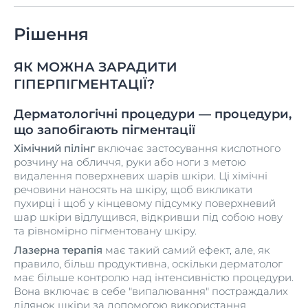
Рішення
ЯК МОЖНА ЗАРАДИТИ
ГІПЕРПІГМЕНТАЦІЇ?
Дерматологічні процедури — процедури,
що запобігають пігментації
Хімічний пілінг
включає застосування кислотного
розчину на обличчя, руки або ноги з метою
видалення поверхневих шарів шкіри. Ці хімічні
речовини наносять на шкіру, щоб викликати
пухирці і щоб у кінцевому підсумку поверхневий
шар шкіри відлущився, відкривши під собою нову
та рівномірно пігментовану шкіру.
Лазерна терапія
має такий самий ефект, але, як
правило, більш продуктивна, оскільки дерматолог
має більше контролю над інтенсивністю процедури.
Вона включає в себе "випалювання" постраждалих
ділянок шкіри за допомогою використання