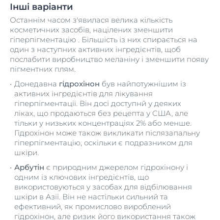
Інші варіанти
Останнім часом з'явилася велика кількість
косметичних засобів, націлених зменшити
гіперпігментацію . Більшість із них спирається на
один з наступних активних інгредієнтів, щоб
послабити виробництво меланіну і зменшити появу
пігментних плям.
Донедавна
гідрохінон
був найпотужнішим із
активних інгредієнтів для лікування
гіперпігментації. Він досі доступнй у деяких
ліках, що продаються без рецепта у США, але
тільки у низьких концентраціях 2% або менше.
Гідрохінон може також викликати післязапальну
гіперпігментацію, оскільки є подразником для
шкіри.
Арбутін
є природним джерелом гідрохінону і
одним із ключових інгредієнтів, що
використовуються у засобах для відбілювання
шкіри в Азії. Він не настільки сильний та
ефективний, як промислово вироблений
гідрохінон, але ризик його використання також