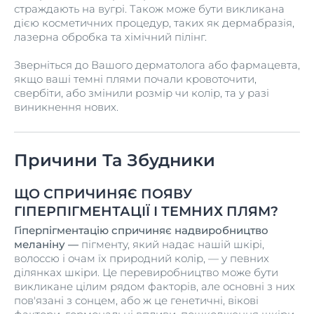
страждають на вугрі. Також може бути викликана
дією косметичних процедур, таких як дермабразія,
лазерна обробка та хімічний пілінг.
Зверніться до Вашого дерматолога або фармацевта,
якщо ваші темні плями почали кровоточити,
свербіти, або змінили розмір чи колір, та у разі
виникнення нових.
Причини Та Збудники
ЩО СПРИЧИНЯЄ ПОЯВУ
ГІПЕРПІГМЕНТАЦІЇ І ТЕМНИХ ПЛЯМ?
Гіперпігментацію спричиняє надвиробництво
меланіну —
пігменту, який надає нашій шкірі,
волоссю і очам їх природний колір, — у певних
ділянках шкіри. Це перевиробництво може бути
викликане цілим рядом факторів, але основні з них
пов'язані з сонцем, або ж це генетичні, вікові