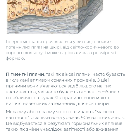
Гіперпігментація проявляється у вигляді плоских
потемнілих плям на шкірі, від світло-коричневого до
чорного кольору, і може варіюватися за розміром і
формою.
Пігментні плями
, такі як вікові плями, часто бувають
викликані впливом сонячних променів. З цієї
причини вони з'являються здебільшого на тих
частинах тіла, які часто бувають оголені, особливо
на обличчі і на руках. Як правило, вони мають
вигляд невеликих затемнених ділянок шкіри.
Мелазму або хлоазму часто називають "маскою
вагітності", оскільки вона уражає 90% вагітних жінок.
Це відбувається в результаті гормональних впливів,
таких як зміни унаслідок вагітності або вживання