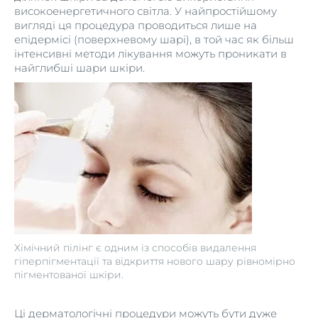
високоенергетичного світла. У найпростійшому
вигляді ця процедура проводиться лише на
епідермісі (поверхневому шарі), в той час як більш
інтенсивні методи лікування можуть проникати в
найглибші шари шкіри.
Хімічний пілінг є одним із способів видалення
гіперпігментації та відкриття нового шару рівномірно
пігментованої шкіри.
Ці дерматологічні процедури можуть бути дуже