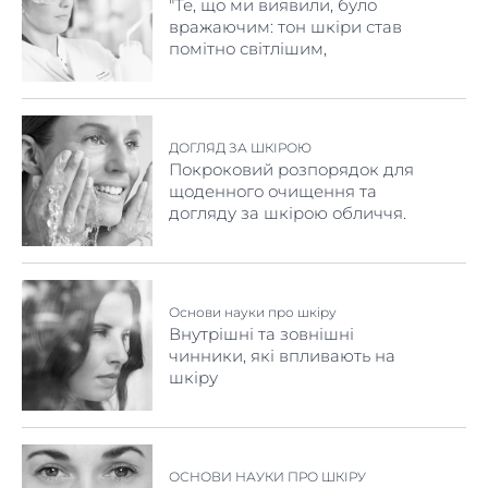
"Те, що ми виявили, було
вражаючим: тон шкіри став
помітно світлішим,
яскравішим і більш
рівномірним".
ДОГЛЯД ЗА ШКІРОЮ
Покроковий розпорядок для
щоденного очищення та
догляду за шкірою обличчя.
Основи науки про шкіру
Внутрішні та зовнішні
чинники, які впливають на
шкіру
ОСНОВИ НАУКИ ПРО ШКІРУ