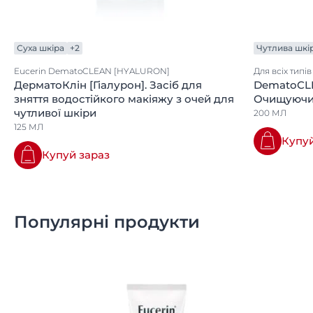
Суха шкіра
+2
Чутлива шкі
Eucerin DematoCLEAN [HYALURON]
Для всіх типі
ДерматоКлін [Гіалурон]. Засіб для
DematoCL
зняття водостійкого макіяжу з очей для
Очищуючий
чутливої шкіри
200 МЛ
125 МЛ
Купуй
Купуй зараз
Популярні продукти