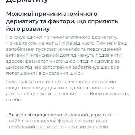
Можливі причини атомічного
дерматиту та фактори, що сприяють
його розвитку
Не існує єдиної причини атопічного дерматиту.
Немає також, на жаль, і ліків від нього. Тим не менш,
запобігання пускових чинників та повсякденний
активний інтенсивний догляд можуть подовжити
здорові фази атопічного шкіри, тоді як догляд за
шкірою під час загострення забезпечує швидке
полегшення і відновлення шкіри.
Існує кілька генетичних та екологічних причин
щодо того, чому у деяких людей розвивається
атопічний дерматит, а в інших — ні. Вони включають
в себе:
Зв'язок зі спадковістю
. Атопічний дерматит —
найбільш поширена форма екземи і тісно
пов'язаний з астмою і сінною лихоманкою.