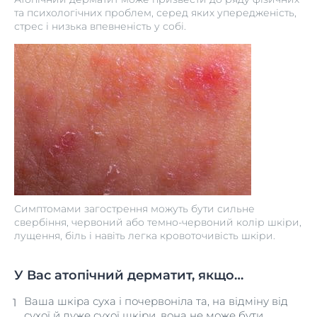
та психологічних проблем, серед яких упередженість,
стрес і низька впевненість у собі.
Симптомами загострення можуть бути сильне
свербіння, червоний або темно-червоний колір шкіри,
лущення, біль і навіть легка кровоточивість шкіри.
У Вас атопічний дерматит, якщо…
Ваша шкіра суха і почервоніла та, на відміну від
сухої й дуже сухої шкіри, вона не може бути