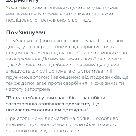
Хоча симптоми атопічного дерматиту не можна
«вилікувати», їх можна контролювати шляхом
послідовного і регулярного догляду.
Пом'якшувачі
Пом'якшувачі (або інакше зволожувачі) є основою
догляду за шкірою, і ними слід користуватись
щодня, незалежно від
активної
чи неактивної фази
захворювання. До них належать
лосьйони, креми
для обличчя, мазі і добавки до ванни/ душу
, яке
змащують шкіру і допомагають утримувати її
пружною, вологою і захищеною від подразників. Це
також допомагає проти свербіння і може знизити
частоту загострень.
"Роль пом'якшуючих засобів — запобігти
загостренню атопічного дерматиту. Це
називається основним доглядом."
При атопічному дерматиті на обличчі особливо
важливо, щоб зволожувачі стали обов'язковою
частиною повсякденного життя.