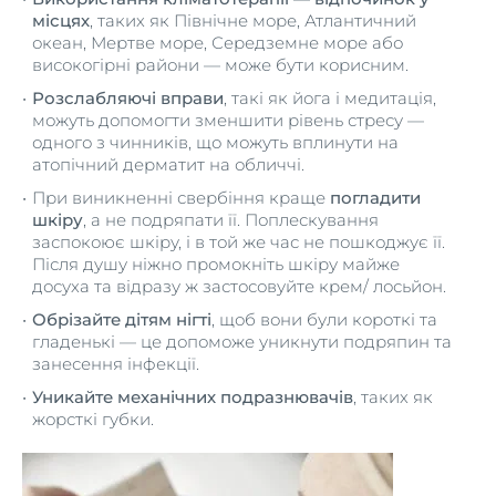
місцях
, таких як Північне море, Атлантичний
океан, Мертве море, Середземне море або
високогірні райони — може бути корисним.
Розслабляючі вправи
, такі як йога і медитація,
можуть допомогти зменшити рівень стресу —
одного з чинників, що можуть вплинути на
атопічний дерматит на обличчі.
При виникненні свербіння краще
погладити
шкіру
, а не подряпати її. Поплескування
заспокоює шкіру, і в той же час не пошкоджує її.
Після душу ніжно промокніть шкіру майже
досуха та відразу ж застосовуйте крем/ лосьйон.
Обрізайте дітям нігті
, щоб вони були короткі та
гладенькі — це допоможе уникнути подряпин та
занесення інфекції.
Уникайте механічних подразнювачів
, таких як
жорсткі губки.