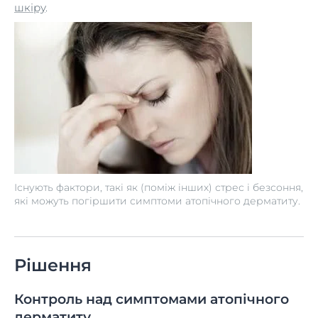
шкіру
.
Існують фактори, такі як (поміж інших) стрес і безсоння,
які можуть погіршити симптоми атопічного дерматиту.
Рішення
Контроль над симптомами атопічного
дерматиту