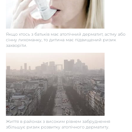
Якщо хтось з батьків має атопічний дерматит, астму або
сінну лихоманку, то дитина має підвищений ризик
захворіти.
Життя в районах з високим рівнем забруднення
збільшує ризик розвитку атопічного дерматиту.