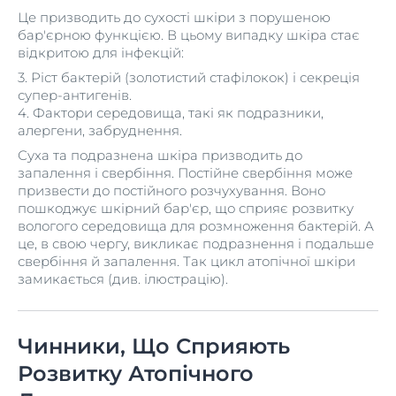
Це призводить до сухості шкіри з порушеною
бар'єрною функцією. В цьому випадку шкіра стає
відкритою для інфекцій:
3. Ріст бактерій (золотистий стафілокок) і секреція
супер-антигенів.
4. Фактори середовища, такі як подразники,
алергени, забруднення.
Суха та подразнена шкіра призводить до
запалення і свербіння. Постійне свербіння може
призвести до постійного розчухування. Воно
пошкоджує шкірний бар'єр, що сприяє розвитку
вологого середовища для розмноження бактерій. А
це, в свою чергу, викликає подразнення і подальше
свербіння й запалення. Так цикл атопічної шкіри
замикається (див. ілюстрацію).
Чинники, Що Сприяють
Розвитку Атопічного