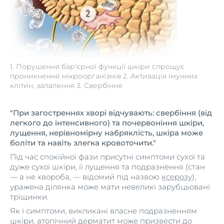
1. Порушення бар'єрної функції шкіри спрощує
проникнення мікроорганізмів 2. Активація імунних
клітин, запалення 3. Свербіння
"При загостреннях хворі відчувають: свербіння (від
легкого до інтенсивного) та почервоніння шкіри,
лущення, нерівномірну набряклість, шкіра може
боліти та навіть злегка кровоточити."
Під час спокійної фази присутні симптоми сухої та
дуже сухої шкіри, її лущення та подразнення (стан
— а не хвороба, — відомий під назвою
ксерозу
),
уражена ділянка може мати невеликі зарубцьовані
тріщинки.
Як і симптоми, викликані власне подразненням
шкіри, атопічний дерматит може призвести до