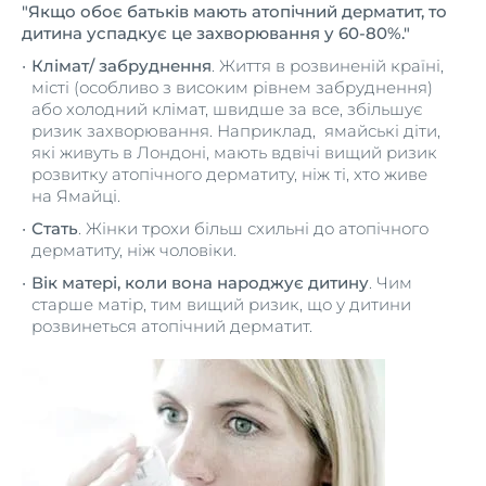
"Якщо обоє батьків мають атопічний дерматит, то
дитина успадкує це захворювання у 60-80%."
Клімат/ забруднення
. Життя в розвиненій країні,
місті (особливо з високим рівнем забруднення)
або холодний клімат, швидше за все, збільшує
ризик захворювання. Наприклад, ямайські діти,
які живуть в Лондоні, мають вдвічі вищий ризик
розвитку атопічного дерматиту, ніж ті, хто живе
на Ямайці.
Стать
. Жінки трохи більш схильні до атопічного
дерматиту, ніж чоловіки.
Вік матері, коли вона народжує дитину
. Чим
старше матір, тим вищий ризик, що у дитини
розвинеться атопічний дерматит.