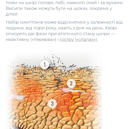
плям на шкірі голови, лобі, навколо очей і за вухами.
Висипи також можуть бути на щоках, зокрема у
дітей.
Набір симптомів може відрізнятися у залежності від
людини, від пори року, навіть з дня на день. Хворі
описують дві фази при атопічного стану шкіри —
неактивну («перерва») і
гостру («спалах»).