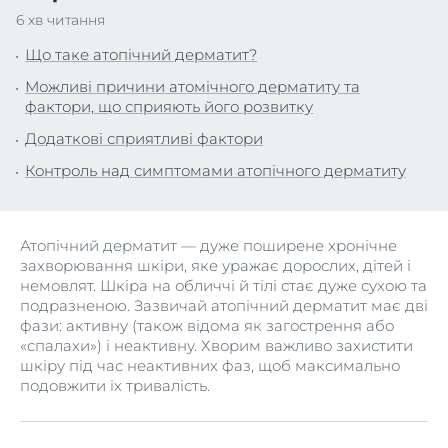
6 хв читання
Що таке атопічний дерматит?
Можливі причини атомічного дерматиту та
фактори, що сприяють його розвитку
Додаткові сприятливі фактори
Контроль над симптомами атопічного дерматиту
Атопічний дерматит — дуже поширене хронічне
захворювання шкіри, яке уражає дорослих, дітей і
немовлят. Шкіра на обличчі й тілі стає дуже сухою та
подразненою. Зазвичай атопічний дерматит має дві
фази: активну (також відома як загострення або
«спалахи») і неактивну. Хворим важливо захистити
шкіру під час неактивних фаз, щоб максимально
подовжити їх тривалість.