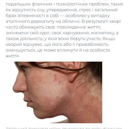
подальших фізичних і психологічних проблем, таких
як відсутність сну, упередження, стрес і загальний
брак впевненості в собі — особливо у випадку
атопічного дерматиту на обличчі. В результаті хворі
часто обмежують своє повсякденне життя,
змінюючи свій одяг, своє харчування, косметику, а
також діяльність, у якій вони беруть участь. Якщо
хворий відчуває, що його або її привабливість
зменшується, це може вплинути й на особисте
життя.
Атопічний дерматит може призвести до ряду фізичних