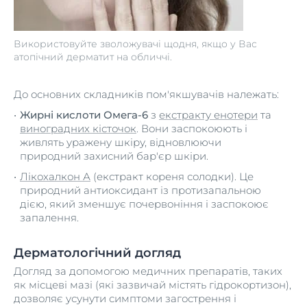
Використовуйте зволожувачі щодня, якщо у Вас
атопічний дерматит на обличчі.
До основних складників пом'якшувачів належать:
Жирні кислоти Омега-6
з
екстракту енотери
та
виноградних кісточок
. Вони заспокоюють і
живлять уражену шкіру, відновлюючи
природний захисний бар'єр шкіри.
Лікохалкон А
(екстракт кореня солодки). Це
природний антиоксидант із протизапальною
дією, який зменшує почервоніння і заспокоює
запалення.
Дерматологічний догляд
Догляд за допомогою медичних препаратів, таких
як місцеві мазі (які зазвичай містять гідрокортизон),
дозволяє усунути симптоми загострення і