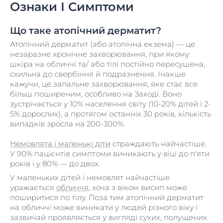
Ознаки І Симптоми
Що таке атопічний дерматит?
Атопічний дерматит (або атопічна екзема) — це
незаразне хронічне захворювання, при якому
шкіра на обличчі та/ або тілі постійно пересушена,
схильна до свербіння й подразнення. Інакше
кажучи, це запальне захворювання, яке стає все
більш поширеним, особливо на Заході. Воно
зустрічається у 10% населення світу (10-20% дітей і 2-
5% дорослих), а протягом останніх 30 років, кількість
випадків зросла на 200-300%.
Немовлята і маленькі діти
страждають найчастіше.
У 90% пацієнтів симптоми виникають у віці до п'яти
років і у 80% — до двох.
У маленьких дітей і немовлят найчастіше
уражається
обличчя
, хоча з віком висип може
поширитися по тілу. Поза тим атопічний дерматит
на обличчі може виникати у людей різного віку і
зазвичай проявляється у вигляді сухих, полущених