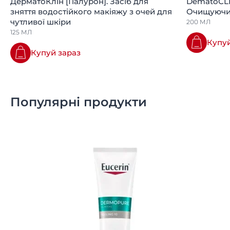
ДерматоКлін [Гіалурон]. Засіб для
DematoCL
зняття водостійкого макіяжу з очей для
Очищуючий
чутливої шкіри
200 МЛ
125 МЛ
Купуй
Купуй зараз
Популярні продукти