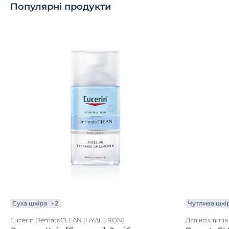
Популярні продукти
Суха шкіра
+2
Чутлива шкі
Eucerin DematoCLEAN [HYALURON]
Для всіх типі