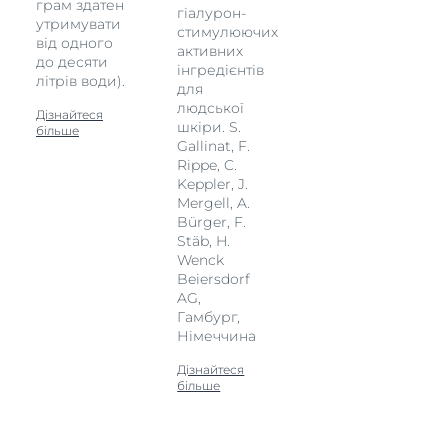
грам здатен
гіалурон-
утримувати
стимулюючих
від одного
активних
до десяти
інгредієнтів
літрів води).
для
людської
Дізнайтеся
шкіри. S.
більше
Gallinat, F.
Rippe, C.
Keppler, J.
Mergell, A.
Bürger, F.
Stäb, H.
Wenck
Beiersdorf
AG,
Гамбург,
Німеччина
Дізнайтеся
більше