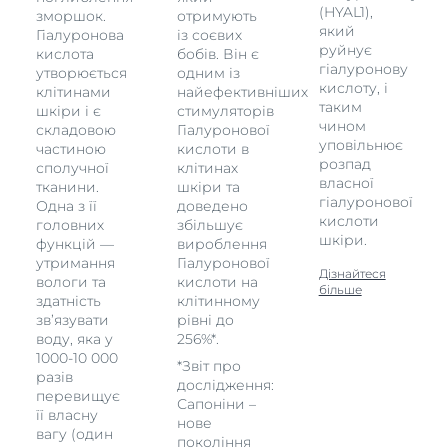
(HYAL1),
зморшок.
отримують
який
Гіалуронова
із соєвих
руйнує
кислота
бобів. Він є
гіалуронову
утворюється
одним із
кислоту, і
клітинами
найефективніших
таким
шкіри і є
стимуляторів
чином
складовою
Гіалуронової
уповільнює
частиною
кислоти в
розпад
сполучної
клітинах
власної
тканини.
шкіри та
гіалуронової
Одна з її
доведено
кислоти
головних
збільшує
шкіри.
функцій —
вироблення
утримання
Гіалуронової
Дізнайтеся
вологи та
кислоти на
більше
здатність
клітинному
зв’язувати
рівні до
воду, яка у
256%*.
1000-10 000
*Звіт про
разів
дослідження:
перевищує
Сапоніни –
її власну
нове
вагу (один
покоління