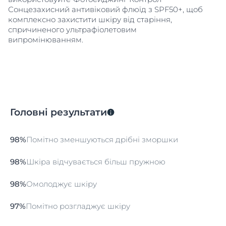
Сонцезахисний антивіковий флюїд з SPF50+, щоб
комплексно захистити шкіру від старіння,
спричиненого ультрафіолетовим
випромінюванням.
Головні результати
98%
Помітно зменшуються дрібні зморшки
98%
Шкіра відчувається більш пружною
98%
Омолоджує шкіру
97%
Помітно розгладжує шкіру