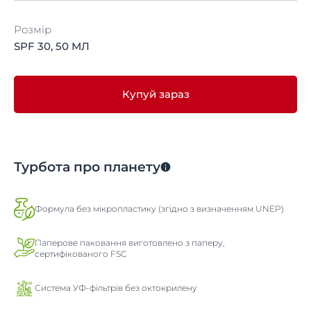
Розмір
SPF 30, 50 МЛ
Купуй зараз
Турбота про планету
Формула без мікропластику (згідно з визначенням UNEP)
Паперове паковання виготовлено з паперу,
сертифікованого FSC
Система УФ-фільтрів без октокрилену