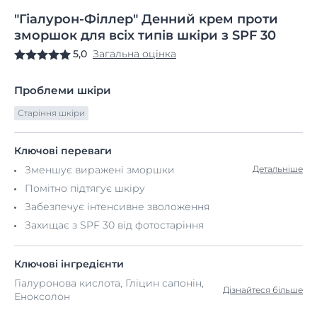
"Гіалурон-Філлер"
Денний
крем проти
зморшок
для всіх типів шкіри з SPF 30
5,0
Загальна оцінка
Проблеми шкіри
Старіння шкіри
Ключові переваги
Зменшує виражені зморшки
Детальніше
Помітно підтягує шкіру
Забезпечує інтенсивне зволоження
Захищає з SPF 30 від фотостаріння
Ключові інгредієнти
Гіалуронова кислота, Гліцин сапонін,
Дізнайтеся більше
Еноксолон