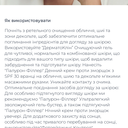
Як використовувати
Почніть з ретельного очищення обличчя, шиї та
зони декольте, щоб забезпечити оптимальне
поглинання інгредієнтів для догляду за шкірою.
Використовуйте “ДерматоКлін” Очищуючий гель
для чутливої, нормальної та комбінованої шкіри, що
підходить для вашого типу шкіри, щоб видалити
забруднення та підготувати шкіру. Нанесіть
"Гіалурон-Філлер" Денний крем проти зморщок з
SPF 30 вранці на обличчя, шию та декольте м'якими
масажними рухами. Уникайте контакту з очима.
Оптимальне поєднання засобів догляду за шкірою:
Для особливо підтягнутого вигляду шкіри ми
рекомендуємо "Гіалурон-Філлер" Ультралегкий
зволожуючий гель-бустер, а також підтягуючий
"Гіалурон-Філлер" Нічний крем проти зморщок
увечері. Для додаткового захисту від сонця,
особливо під час тривалого перебування на сонці,
використовуйте"Фотоейджинг Контрол"