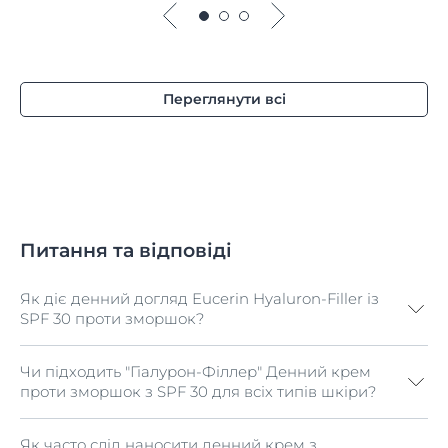
Переглянути всі
Питання та відповіді
Як діє денний догляд Eucerin Hyaluron-Filler із
SPF 30 проти зморшок?
Чи підходить "Гіалурон-Філлер" Денний крем
З віком природний вміст Гіалуронової кислоти у
проти зморшок з SPF 30 для всіх типів шкіри?
шкірі знижується, що призводить до втрати вологи,
появи тонких ліній та глибших зморшок. "Гіалурон-
Філлер" Денний крем проти зморшок з SPF 30
Як часто слід наносити денний крем з
"Гіалурон-Філлер" Денний крем проти зморшок з