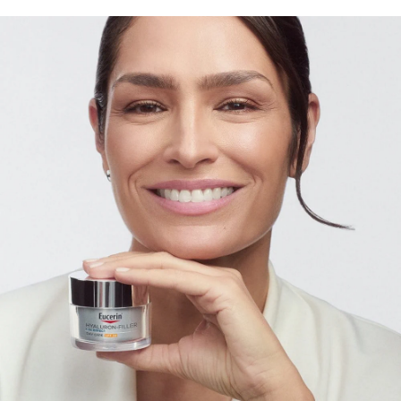
зменшує навіть виражені зморшки, помітно
підтягує шкіру та забезпечує інтенсивне
зволоження для молодшого та більш підтягнутого
вигляду шкіри. Інноваційна формула Eucerin
поєднує два види Гіалуронової кислоти: макро- та
мікрогіалуронову кислоту. Макро
гіалуронова
кислота
інтенсивно зволожує верхні шари шкіри та
забезпечує помітно більш гладенький вигляд
шкіри. Мікро
гіалуронова кислота
проникає глибше
в епідермальні шари шкіри, щоб заповнити навіть
виражені зморшки зсередини. Додатково
збагачений SPF 30, UVA-захистом та
антиоксидантним
Гліцин сапонін
ом, догляд
ефективно захищає від передчасного фотостаріння
та запобігає подальшому поглибленню зморшок.
Незалежно від того, чи є основною проблемою
глибокі зморшки, захист від сонця, чи потреба у
довготривалому зволоженні, ця формула
розроблена для різних потреб догляду за шкірою.