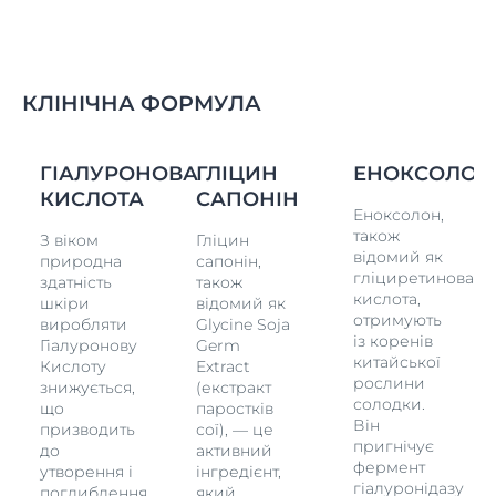
КЛІНІЧНА ФОРМУЛА
ОН
ГІАЛУРОНОВА
ГЛІЦИН
ЕНОКСОЛОН
КИСЛОТА
САПОНІН
Еноксолон,
також
З віком
Гліцин
відомий як
природна
сапонін,
а
гліциретинова
здатність
також
кислота,
шкіри
відомий як
отримують
виробляти
Glycine Soja
із коренів
Гіалуронову
Germ
китайської
Кислоту
Extract
рослини
знижується,
(екстракт
солодки.
що
паростків
Він
призводить
сої), — це
пригнічує
до
активний
фермент
утворення і
інгредієнт,
гіалуронідазу
поглиблення
який