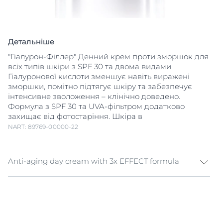
Детальніше
"Гіалурон-Філлер" Денний крем проти зморшок для
всіх типів шкіри з SPF 30 та двома видами
Гіалуронової кислоти зменшує навіть виражені
зморшки, помітно підтягує шкіру та забезпечує
інтенсивне зволоження – клінічно доведено.
Формула з SPF 30 та UVA-фільтром додатково
захищає від фотостаріння. Шкіра в
NART: 89769-00000-22
Anti-aging day cream with 3x EFFECT formula
Антивіковий денний крем із SPF 30 "Гіалурон-
Філлер" Денний крем проти зморшок для всіх типів
шкіри з SPF 30 був спеціально розроблений, щоб
протидіяти передчасному старінню шкіри. Він