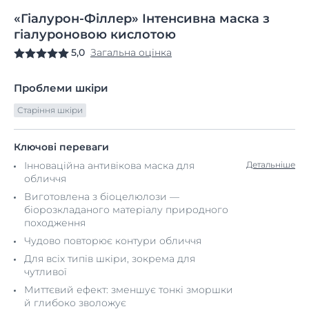
«Гіалурон-Філлер»
Інтенсивна
маска з
гіалуроновою
кислотою
5,0
Загальна оцінка
Проблеми шкіри
Старіння шкіри
Ключові переваги
Інноваційна антивікова маска для
Детальніше
обличчя
Виготовлена з біоцелюлози —
біорозкладаного матеріалу природного
походження
Чудово повторює контури обличчя
Для всіх типів шкіри, зокрема для
чутливої
Миттєвий ефект: зменшує тонкі зморшки
й глибоко зволожує