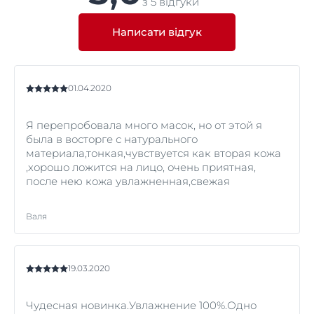
підходить, коли ваша шкіра виглядає втомленою
з 5 відгуки
контурів обличчя без ковзання і відчувається так
або напруженою.
само комфортно, як друга шкіра. Він ідеально
підходить для чутливої шкіри
Написати відгук
01.04.2020
Я перепробовала много масок, но от этой я
была в восторге с натурального
материала,тонкая,чувствуется как вторая кожа
,хорошо ложится на лицо, очень приятная,
после нею кожа увлажненная,свежая
Валя
19.03.2020
Чудесная новинка.Увлажнение 100%.Одно