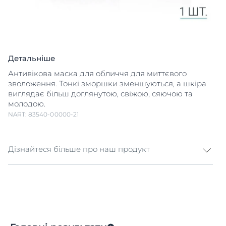
Детальніше
Антивікова маска для обличчя для миттєвого
зволоження. Тонкі зморшки зменшуються, а шкіра
виглядає більш доглянутою, свіжою, сяючою та
молодою.
NART: 83540-00000-21
Дізнайтеся більше про наш продукт
Антивікова маска для обличчя Всього за 5 хвилин
ця інноваційна маска для обличчя зволожує шкіру
та зменшує тонкі лінії зморшок. Інтенсивна маска з
гіалуроновою кислотою просочена поєднанням
високомолекулярної та низькомолекулярної