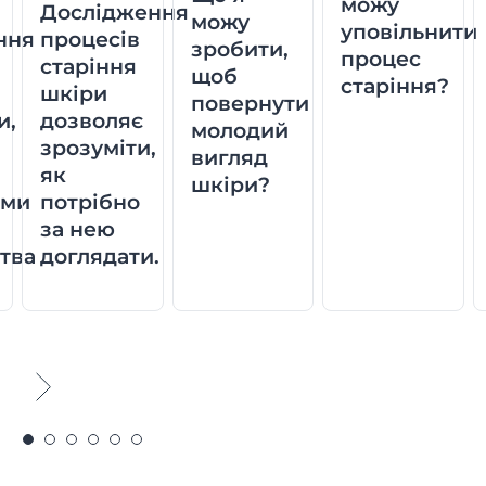
можу
Дослідження
можу
уповільнити
ння
процесів
зробити,
процес
старіння
щоб
старіння?
шкіри
повернути
и,
дозволяє
молодий
зрозуміти,
вигляд
як
шкіри?
ими
потрібно
за нею
тва
доглядати.