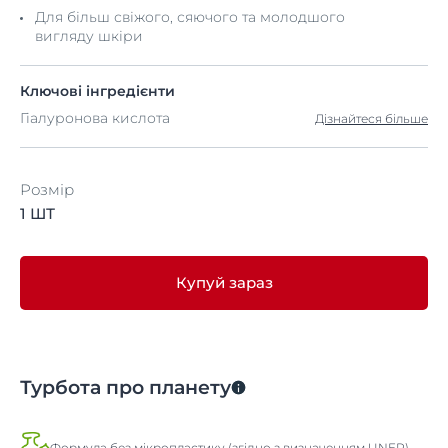
Для більш свіжого, сяючого та молодшого
вигляду шкіри
Ключові інгредієнти
Гіалуронова кислота
Дізнайтеся більше
Розмір
1 ШТ
Купуй зараз
Турбота про планету
Формула без мікропластику (згідно з визначенням UNEP)