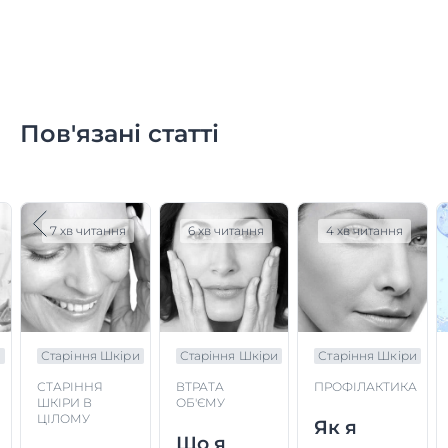
Пов'язані статті
7 хв читання
6 хв читання
4 хв читання
и
Старіння Шкіри
Старіння Шкіри
Старіння Шкіри
СТАРІННЯ
ВТРАТА
ПРОФІЛАКТИКА
ШКІРИ В
ОБ'ЄМУ
ЦІЛОМУ
Як я
Що я