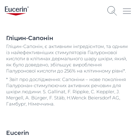
Гліцин-Сапонін
Гліцин-Сапонін, є активним інгредієнтом, та одним
із найефективніших стимуляторів Гіалуронової
кислоти в клітинах дермального шару шкіри, який,
як було доведено, збільшує вироблення
Гіалуронової кислоти до 256% на клітинному рівні*.
* Звіт про дослідження: Сапоніни – нове покоління
Гіалуронан-стимулюючих активних речовин для
шкіри людини. S. Gallinat, F. Rippke, C. Keppler, J.
Mergell, A. Bürger, F. Stäb, H.Wenck Beiersdorf AG,
Гамбург, Німеччина.
Eucerin