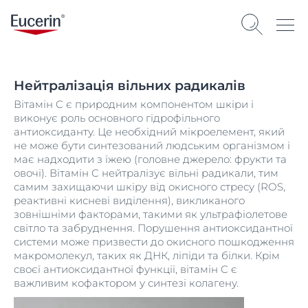
Нейтралізація вільних радикалів
Вітамін C є природним компонентом шкіри і
виконує роль основного гідрофільного
антиоксиданту. Це необхідний мікроелемент, який
не може бути синтезований людським організмом і
має надходити з їжею (головне джерело: фрукти та
овочі). Вітамін C нейтралізує вільні радикали, тим
самим захищаючи шкіру від окисного стресу (ROS,
реактивні кисневі виділення), викликаного
зовнішніми факторами, такими як ультрафіолетове
світло та забруднення. Порушення антиоксидантної
системи може призвести до окисного пошкодження
макромолекул, таких як ДНК, ліпіди та білки. Крім
своєї антиоксидантної функції, вітамін C є
важливим кофактором у синтезі колагену.