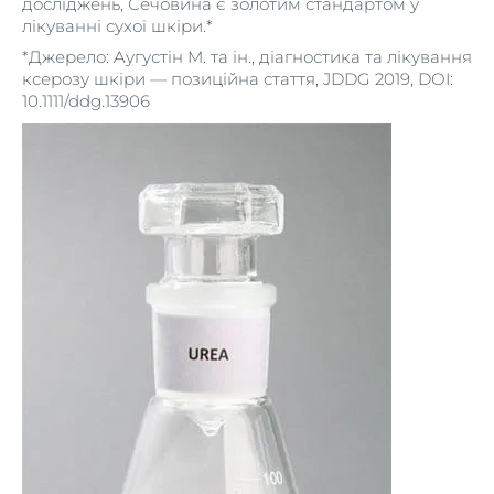
досліджень, Сечовина є золотим стандартом у
лікуванні сухої шкіри.*
*Джерело: Aугустін M. та ін., діагностика та лікування
ксерозу шкіри — позиційна стаття, JDDG 2019, DOI:
10.1111/ddg.13906