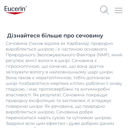
Дізнайтеся більше про сечовину
Сечовина (також відома як Карбамід) природно
виробляється шкірою і є частиною основного
Природнього Зволожувального Фактора (NMF), який
регулює вміст вологи в шкірі. Сечовина є
гігроскопічною, що означає, що вона здатна
зв’язувати вологу в найзовнішньому шарі шкіри.
Вона також є кератолітичною, тобто допомагає
шкірі позбавлятися мертвих клітин, роблячи її знову
гладкою, і має протисвербіжні та антимікробні
властивості. Як результат, Сечовина покращує
природну ексфоляцію та заспокоює й згладжує
поверхню шкіри. Як речовина, що природно
виробляється шкірою, Сечовина добре
переноситься навіть сухою та чутливою шкірою.
Завдяки всім цим ефектам і дуже добрим даним