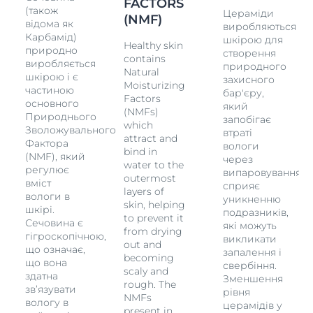
FACTORS
симптомів сухої шкіри: шорсткості, свербежу та
(також
Цераміди
(NMF)
відчуття стягнутості. 5%
Сечовина
інтенсивно
відома як
виробляються
зволожує та згладжує шкіру
Природні зволожуючі
Карбамід)
шкірою для
Healthy skin
фактори (NMF)
покращують збереження вологи,
природно
створення
contains
значно підвищуючи вміст вологи, а
виробляється
природного
Natural
гліцерилглюкозид забезпечує кращий розподіл
шкірою і є
захисного
Moisturizing
частиною
вологи У поєднанні з Ліпідами, такими як
бар'єру,
Factors
основного
Цераміди, зміцнюється природний бар'єр шкіри і
який
(NMFs)
Природнього
зберігається волога Результат: 48 годин
запобігає
which
Зволожувального
інтенсивного зволоження та зміцнення захисного
втраті
attract and
Фактора
вологи
бар'єру шкіри. ■ Шкіра стає приємно гладкою і
bind in
(NMF), який
через
еластичною ■ Шкіра стає стійкою та довго
water to the
регулює
я,
випаровування,
залишається захищеною від сухості ■ Емульсія олія
outermost
вміст
сприяє
в воді швидко вбирається та не залишає липкості ■
layers of
вологи в
уникненню
Підходить для лікування псоріазу, діабету та
skin, helping
шкірі.
подразників,
кератозу піліаріс і як супутній догляд ■ Без
to prevent it
Сечовина є
які можуть
ароматизаторів
from drying
гігроскопічною,
викликати
out and
що означає,
запалення і
becoming
що вона
свербіння.
scaly and
здатна
Зменшення
rough. The
зв’язувати
рівня
NMFs
вологу в
церамідів у
present in