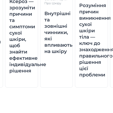
Ксероз —
Про Шкіру
Розуміння
зрозуміти
причин
Внутрішні
причини
виникнення
та
та
и
сухої
зовнішні
симптоми
шкіри
чинники,
сухої
тіла —
які
шкіри,
и
ключ до
впливають
щоб
знаходженн
на шкіру
знайти
правильного
ефективне
рішення
індивідуальне
цієї
рішення
проблеми