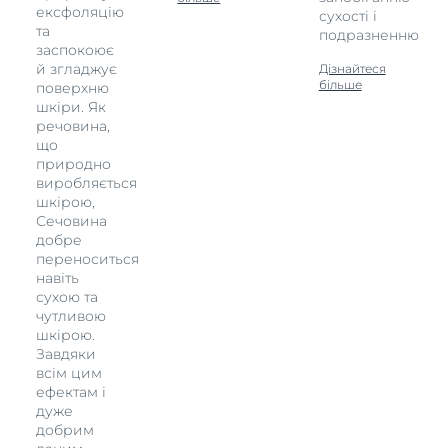
ексфоляцію
сухості і
та
подразненню
заспокоює
й згладжує
Дізнайтеся
більше
поверхню
шкіри. Як
речовина,
що
природно
виробляється
шкірою,
Сечовина
добре
переноситься
навіть
сухою та
чутливою
шкірою.
Завдяки
всім цим
ефектам і
дуже
добрим