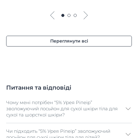
Переглянути всі
Питання та відповіді
Чому мені потрібен “5% Урея Ріпеір”
зволожуючий лосьйон для сухої шкіри тіла для
сухої та шорсткої шкіри?
Чи підходить “5% Урея Ріпеір” зволожуючий
“5% Урея Ріпеір” зволожуючий лосьйон для сухої
лосьйон для сухої шкіри тіла для дітей?