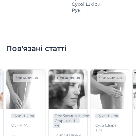
Сухої Шкіри
Рук
Пов'язані статті
7 хв читання
6 хв читання
9 хв читання
Суха Шкіра
Проблемна Шкіра
Суха Шкіра
Старіння Ш...
ОЗНАКА
Суха Шкіра
+
4
Тіла
Основи Науки