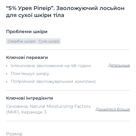
“5%
Урея
Ріпеір”. Зволожуючий лосьйон
для сухої шкіри тіла
Проблеми шкіри
Свербіж шкіри
Суха шкіра
Ключові переваги
Інтенсивне зволоження на 48 годин
Детальніше
Пом’якшує шкіру
Потрійний зволожувальний комплекс
Ключові інгредієнти
Сечовина, Natural Moisturizing Factors
Дізнайтеся більше
(NMF), Кераміди 3
Розмір