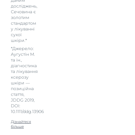
даним
досліджень,
Сечовина є
золотим
стандартом
у лікуванні
сухої
шкіри.*
*Джерело:
Aугустін M.
та ін.,
діагностика
та лікування
ксерозу
шкіри —
позиційна
стаття,
JDDG 2019,
DOI:
10.1111/ddg.13906
Дізнайтеся
більше