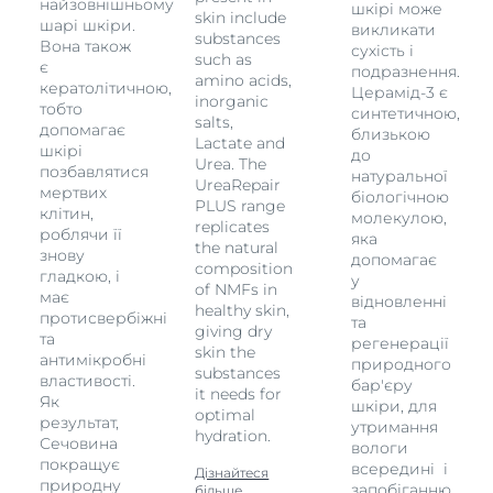
найзовнішньому
шкірі може
skin include
шарі шкіри.
викликати
substances
Вона також
сухість і
such as
є
подразнення.
amino acids,
кератолітичною,
Церамід-3 є
inorganic
тобто
синтетичною,
salts,
допомагає
близькою
Lactate and
шкірі
до
Urea. The
позбавлятися
натуральної
UreaRepair
мертвих
біологічною
PLUS range
клітин,
молекулою,
replicates
роблячи її
яка
the natural
знову
допомагає
composition
гладкою, і
у
of NMFs in
має
відновленні
healthy skin,
протисвербіжні
та
giving dry
та
регенерації
skin the
антимікробні
природного
substances
властивості.
бар'єру
it needs for
Як
шкіри, для
optimal
результат,
утримання
hydration.
Сечовина
вологи
покращує
всередині і
Дізнайтеся
природну
запобіганню
більше